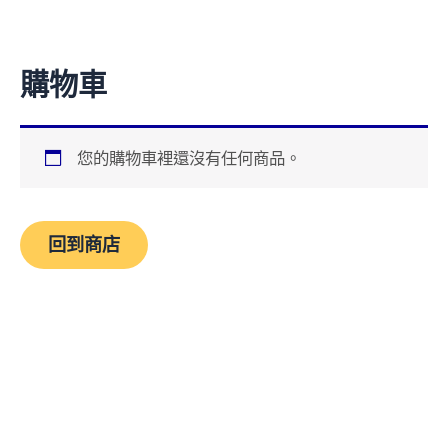
跳
至
主
購物車
要
內
容
您的購物車裡還沒有任何商品。
回到商店