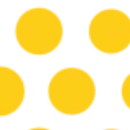
跳
至
主
要
內
容